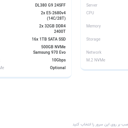
DL380 G9 24SFF
Server
2x E5-2680v4
CPU
(14C/28T)
2x 32GB DDR4
Memory
2400T
16x 1TB SATA SSD
Storage
500GB NVMe
Samsung 970 Evo
Network
k
10Gbps
M.2 NVMe
Me
Optional
ب بر روی این سرور را انتخاب کنید