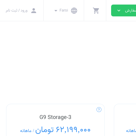
person
arrow_drop_down
language
shopping_cart
ورود / ثبت نام
Farsi
فارش
expand_more
G9 Storage-3
62,199,000 تومان
ماهانه
/
اهانه