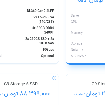
ماهانه
/
DL360 Gen9 4LFF
Server
2x E5-2680v4
(14C/28T)
CPU
4x 32GB DDR4
2400T
Memory
2x 250GB SSD + 2x
10TB SAS
Storage
k
10Gbps
Network
Me
Optional
M.2 NVMe
G9 Storage-6-SSD
G9 Sto
2
88,399,000 تومان
م
/
ماهانه
/