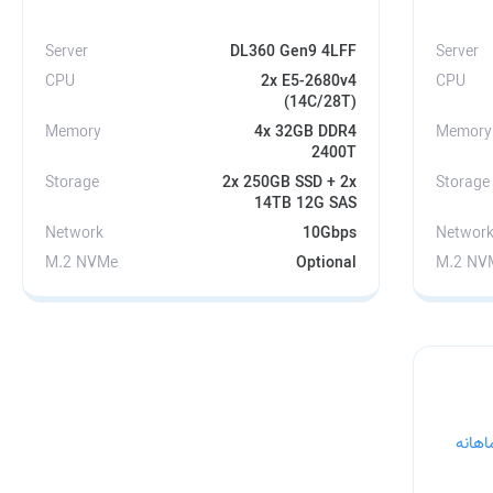
Server
DL360 Gen9 4LFF
Server
CPU
2x E5-2680v4
CPU
(14C/28T)
Memory
4x 32GB DDR4
Memory
2400T
Storage
2x 250GB SSD + 2x
Storage
14TB 12G SAS
Network
10Gbps
Networ
M.2 NVMe
Optional
M.2 NV
اهانه