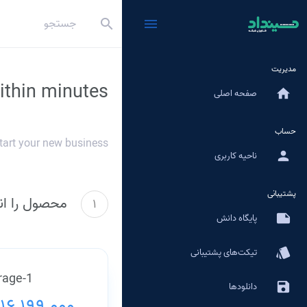
search
menu
مدیریت
ithin minutes
home
صفحه اصلی
حساب
tart your new business.
person
ناحیه کاربری
پشتیبانی
محصول را ان
1
note
پایگاه دانش
style
تیکت‌های پشتیبانی
rage-1
save
دانلودها