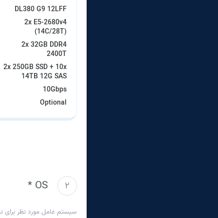
DL380 G9 12LFF
2x E5-2680v4
(14C/28T)
2x 32GB DDR4
2400T
2x 250GB SSD + 10x
14TB 12G SAS
10Gbps
Optional
OS *
2
سیستم عامل مورد نظر برای نص