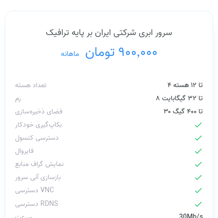
سرور ابری شرکتی ایران بر پایه ترافیک
900,000 تومان
/
ماهانه
۴ تا ۱۲ هسته
تعداد هسته
۸ تا ۳۲ گیگابایت
رم
۳۰ تا ۴۰۰ گیگ
فضای ذخیره‌سازی
بکاپ‌گیری خودکار
check
دسترسی کنسول
check
فایروال
check
نمایش گراف منابع
check
بازسازی آنی سرور
check
دسترسی VNC
check
دسترسی RDNS
check
30Mb/s
سرعت