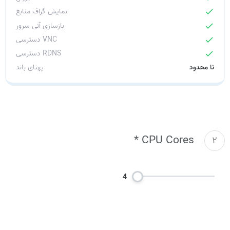
نمایش گراف منابع
check
بازسازی آنی سرور
check
دسترسی VNC
check
دسترسی RDNS
check
نا محدود
پهنای باند
CPU Cores *
2
4