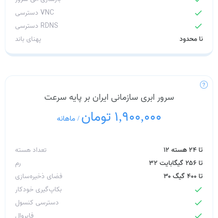
دسترسی VNC
check
دسترسی RDNS
check
نا محدود
پهنای باند
سرور ابری سازمانی ایران بر پایه سرعت
1,900,000 تومان
/
ماهانه
۱۲ تا ۲۴ هسته
تعداد هسته
۳۲ تا ۲۵۶ گیگابایت
رم
۳۰ تا ۴۰۰ گیگ
فضای ذخیره‌سازی
بکاپ‌گیری خودکار
check
دسترسی کنسول
check
فایروال
check