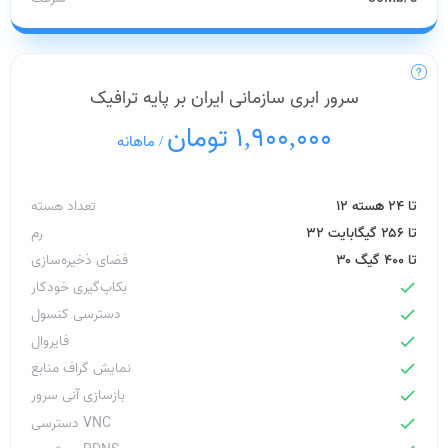
سرور ابری سازمانی ایران بر پایه ترافیک
1,900,000 تومان
/
ماهانه
۱۲ تا ۲۴ هسته
تعداد هسته
۳۲ تا ۲۵۶ گیگابایت
رم
۳۰ تا ۴۰۰ گیگ
فضای ذخیره‌سازی
بکاپ‌گیری خودکار
check
دسترسی کنسول
check
فایروال
check
نمایش گراف منابع
check
بازسازی آنی سرور
check
دسترسی VNC
check