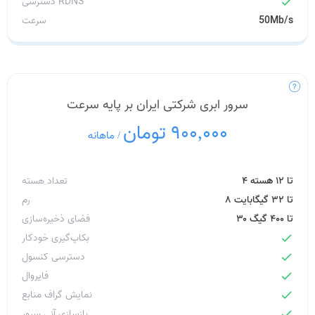
دسترسی RDNS
check
50Mb/s
سرعت
سرور ابری شرکتی ایران بر پایه سرعت
900,000 تومان
/
ماهانه
۴ تا ۱۲ هسته
تعداد هسته
۸ تا ۳۲ گیگابایت
رم
۳۰ تا ۴۰۰ گیگ
فضای ذخیره‌سازی
بکاپ‌گیری خودکار
check
دسترسی کنسول
check
فایروال
check
نمایش گراف منابع
check
بازسازی آنی سرور
check