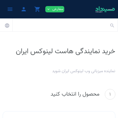
menu
person
shopping_cart
سفارش
expand_more
language
search
خرید نمایندگی هاست لینوکس ایران
نماینده میزبانی وب لینوکس ایران شوید
محصول را انتخاب کنید
1