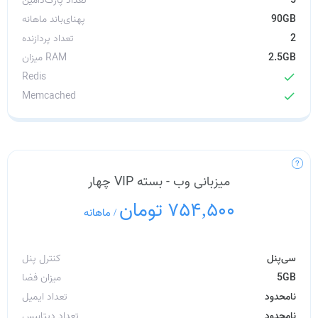
5
تعداد پارک‌دامین
90GB
پهنای‌باند ماهانه
2
تعداد پردازنده
2.5GB
میزان RAM
Redis
check
Memcached
check
میزبانی وب - بسته VIP چهار
754,500 تومان
/
ماهانه
سی‌پنل
کنترل پنل
5GB
میزان فضا
نامحدود
تعداد ایمیل
نامحدود
تعداد دیتابیس