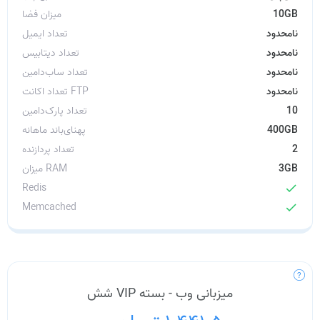
10GB
میزان فضا
نامحدود
تعداد ایمیل
نامحدود
تعداد دیتابیس
نامحدود
تعداد ساب‌دامین
نامحدود
تعداد اکانت FTP
10
تعداد پارک‌دامین
400GB
پهنای‌باند ماهانه
2
تعداد پردازنده
3GB
میزان RAM
Redis
check
Memcached
check
میزبانی وب - بسته VIP شش