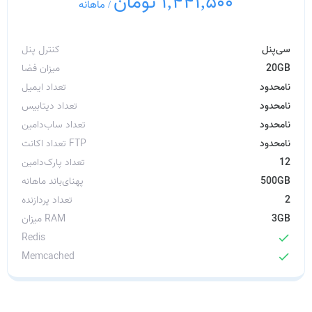
1,441,500 تومان
/
ماهانه
سی‌پنل
کنترل پنل
20GB
میزان فضا
نامحدود
تعداد ایمیل
نامحدود
تعداد دیتابیس
نامحدود
تعداد ساب‌دامین
نامحدود
تعداد اکانت FTP
12
تعداد پارک‌دامین
500GB
پهنای‌باند ماهانه
2
تعداد پردازنده
3GB
میزان RAM
Redis
check
Memcached
check