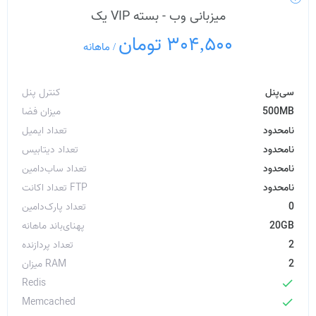
میزبانی وب - بسته VIP یک
304,500 تومان
/
ماهانه
سی‌پنل
کنترل پنل
500MB
میزان فضا
نامحدود
تعداد ایمیل
نامحدود
تعداد دیتابیس
نامحدود
تعداد ساب‌دامین
نامحدود
تعداد اکانت FTP
0
تعداد پارک‌دامین
20GB
پهنای‌باند ماهانه
2
تعداد پردازنده
2
میزان RAM
Redis
check
Memcached
check