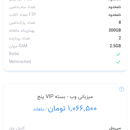
نامحدود
تعداد ساب‌دامین
نامحدود
تعداد اکانت FTP
8
تعداد پارک‌دامین
300GB
پهنای‌باند ماهانه
2
تعداد پردازنده
2.5GB
میزان RAM
Redis
check
Memcached
check
میزبانی وب - بسته VIP پنج
1,066,500 تومان
/
ماهانه
سی‌پنل
کنترل پنل