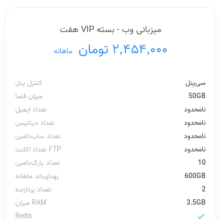
میزبانی وب - بسته VIP هفت
2,454,000 تومان
/
ماهانه
سی‌پنل
کنترل پنل
50GB
میزان فضا
نامحدود
تعداد ایمیل
نامحدود
تعداد دیتابیس
نامحدود
تعداد ساب‌دامین
نامحدود
تعداد اکانت FTP
10
تعداد پارک‌دامین
600GB
پهنای‌باند ماهانه
2
تعداد پردازنده
3.5GB
میزان RAM
Redis
check