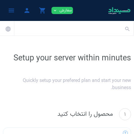
menu
person
shopping_cart
سفارش
expand_more
language
search
Setup your server within minutes
Quickly setup your prefered plan and start your new
business.
محصول را انتخاب کنید
1