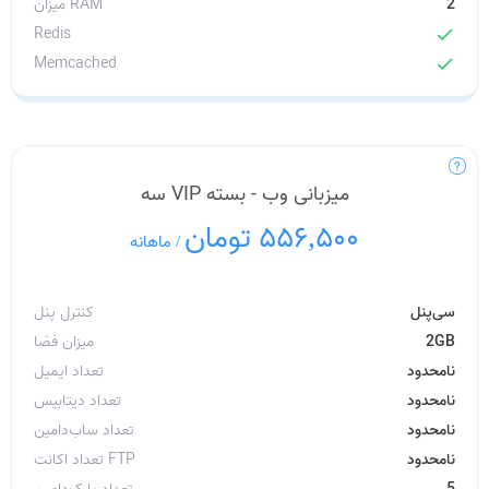
2
میزان RAM
Redis
check
Memcached
check
میزبانی وب - بسته VIP سه
556,500 تومان
/
ماهانه
سی‌پنل
کنترل پنل
2GB
میزان فضا
نامحدود
تعداد ایمیل
نامحدود
تعداد دیتابیس
نامحدود
تعداد ساب‌دامین
نامحدود
تعداد اکانت FTP