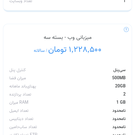
1
تعداد وبسایت
میزبانی وب - بسته سه
1,228,500 تومان
/
سالانه
سی‌پنل
کنترل پنل
500MB
میزان فضا
20GB
پهنای‌باند ماهانه
2
تعداد پردازنده
1 GB
میزان RAM
نامحدود
تعداد ایمیل
نامحدود
تعداد دیتابیس
نامحدود
تعداد ساب‌دامین
نامحدود
تعداد اکانت FTP